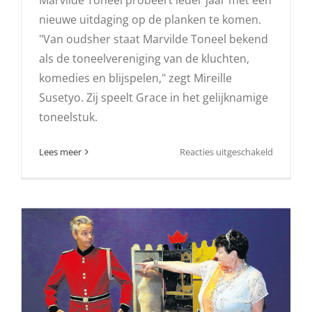
Marvilde Toneel probeert ieder jaar met een
nieuwe uitdaging op de planken te komen.
"Van oudsher staat Marvilde Toneel bekend
als de toneelvereniging van de kluchten,
komedies en blijspelen," zegt Mireille
Susetyo. Zij speelt Grace in het gelijknamige
toneelstuk.
voor
Lees meer
Reacties uitgeschakeld
Grace:
een
verhaal
met
een
lach
en
een
traan