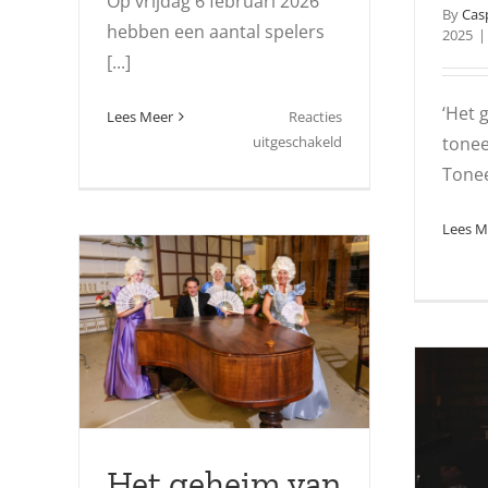
Op vrijdag 6 februari 2026
By
Cas
hebben een aantal spelers
2025
|
[...]
‘Het 
Lees Meer
Reacties
voor
uitgeschakeld
tonee
50+
Toneel
Bal
Carnaval
Lees M
(2026)
Het geheim van