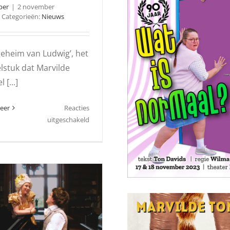
per
|
2 november
Categorieën:
Nieuws
geheim van Ludwig’, het
lstuk dat Marvilde
 [...]
eer
Reacties
voor
uitgeschakeld
Marvilde
Toneel
brengt
stuk
over
Beethoven:
‘Het
geheim
van