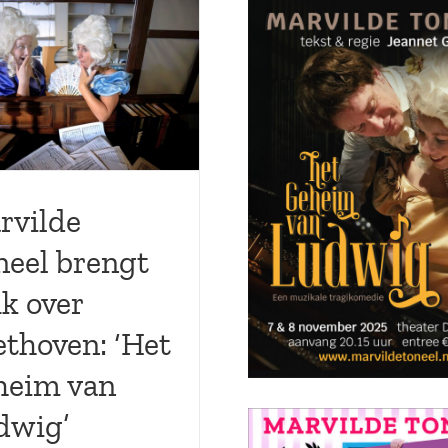
rvilde
neel brengt
k over
ethoven: ‘Het
heim van
dwig’