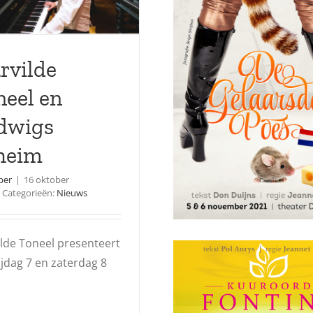
Ludwig’
rvilde
neel en
dwigs
heim
per
|
16 oktober
Categorieën:
Nieuws
lde Toneel presenteert
ijdag 7 en zaterdag 8