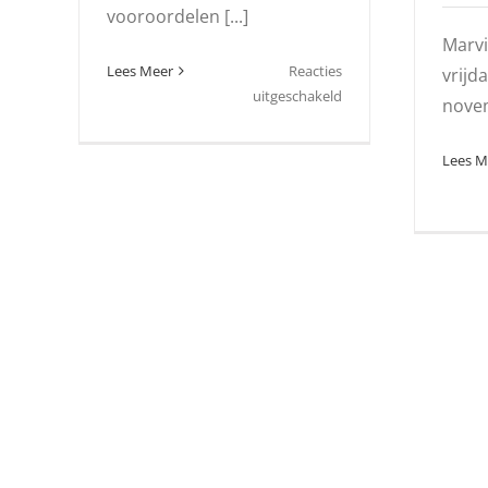
vooroordelen [...]
Marvi
Lees Meer
Reacties
vrijd
voor
uitgeschakeld
novem
Zonder
vooroordelen
Lees M
zijn
wie
je
bent