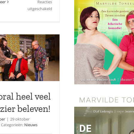
eer
Reacties
voor
uitgeschakeld
Marvilde
Toneel
en
Ludwigs
geheim
ral heel veel
zier beleven!
per
|
29 oktober
Categorieën:
Nieuws