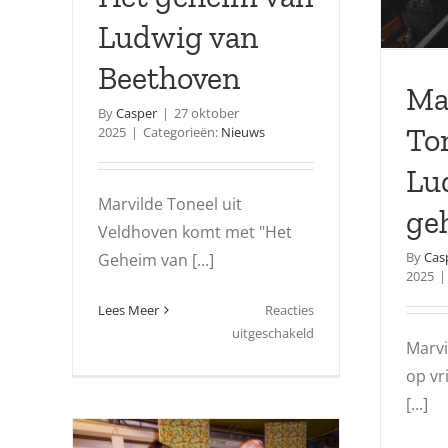
Ludwig van
Beethoven
Ma
By
Casper
|
27 oktober
To
2025
|
Categorieën:
Nieuws
Lu
Marvilde Toneel uit
ge
Veldhoven komt met "Het
By
Cas
Geheim van [...]
2025
|
Lees Meer
Reacties
voor
uitgeschakeld
Marvi
Het
op vr
geheim
van
[...]
Ludwig
van