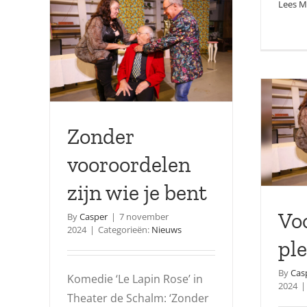
Lees M
Beethoven
Zonder
vooroordelen
zijn wie je bent
Voo
By
Casper
|
7 november
2024
|
Categorieën:
Nieuws
ple
By
Cas
Komedie ‘Le Lapin Rose’ in
2024
|
Theater de Schalm: ‘Zonder