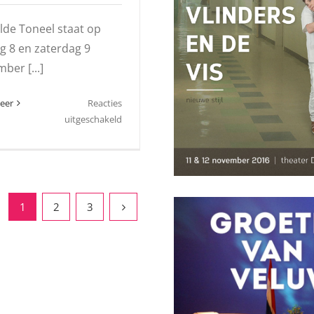
lde Toneel staat op
ag 8 en zaterdag 9
ber [...]
eer
Reacties
voor
uitgeschakeld
Vooral
heel
veel
plezier
beleven!
1
2
3