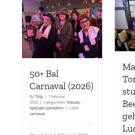
Ma
50+ Bal
To
Carnaval (2026)
stu
By
Thijs
|
7 februari
Be
2026
|
Categorieën:
Nieuws
,
Speciale optredens
|
Label:
ge
carnaval
Lu