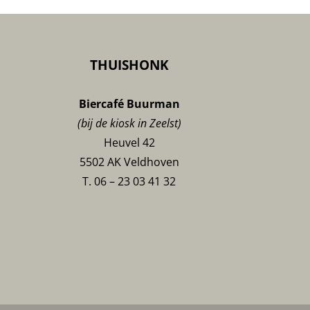
is
normaal?
THUISHONK
Biercafé Buurman
(bij de kiosk in Zeelst)
Heuvel 42
5502 AK Veldhoven
T. 06 – 23 03 41 32