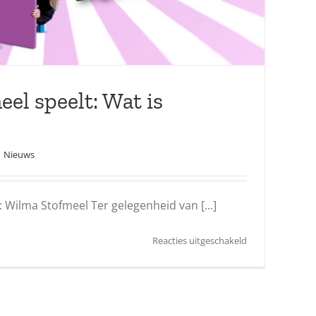
el speelt: Wat is
Nieuws
: Wilma Stofmeel Ter gelegenheid van [...]
voor
Reacties uitgeschakeld
Marvilde
Toneel
speelt:
Wat