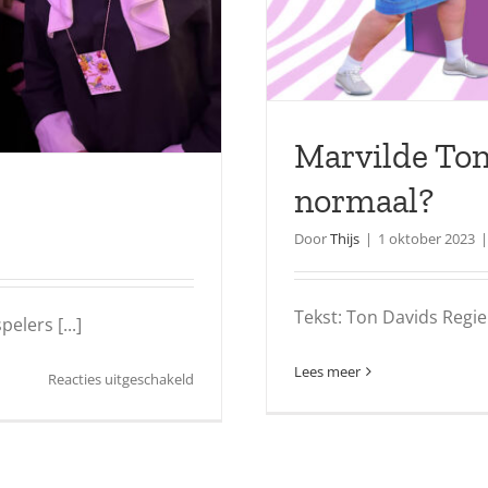
Marvilde Tone
normaal?
Door
Thijs
|
1 oktober 2023
|
Tekst: Ton Davids Regie
elers [...]
Lees meer
voor
Reacties uitgeschakeld
50+
Bal
Carnaval
(2026)