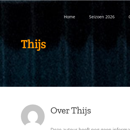
Ga
naar
Home
Seizoen 2026
inhoud
Thijs
Over
Thijs
Deze auteur heeft nog geen informat