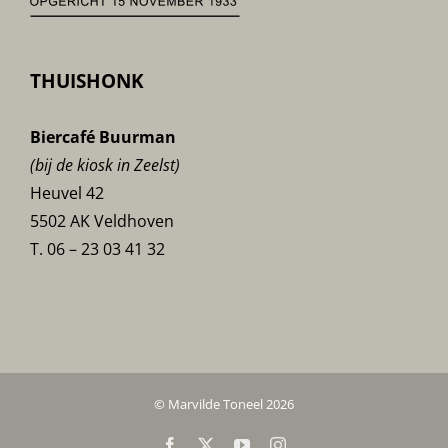
THUISHONK
Biercafé Buurman
(bij de kiosk in Zeelst)
Heuvel 42
5502 AK Veldhoven
T. 06 – 23 03 41 32
© Marvilde Toneel 2026
Facebook
X
YouTube
Instagram