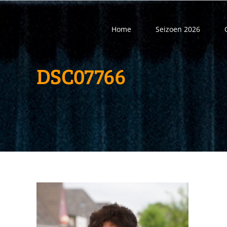
Ga
naar
Home
Seizoen 2026
inhoud
DSC07766