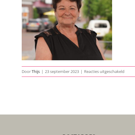
voor
Door
Thijs
|
23 september 2023
|
Reacties uitgeschakeld
DSC0