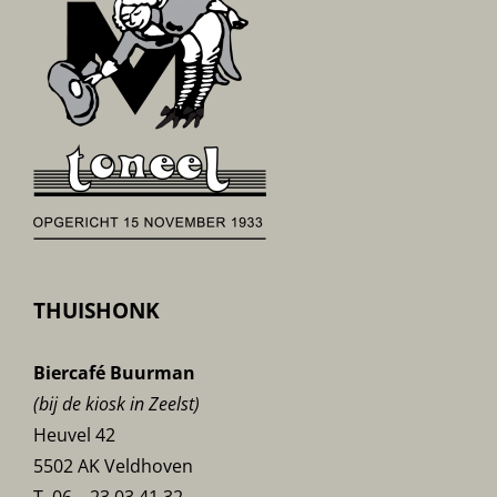
THUISHONK
Biercafé Buurman
(bij de kiosk in Zeelst)
Heuvel 42
5502 AK Veldhoven
T. 06 – 23 03 41 32