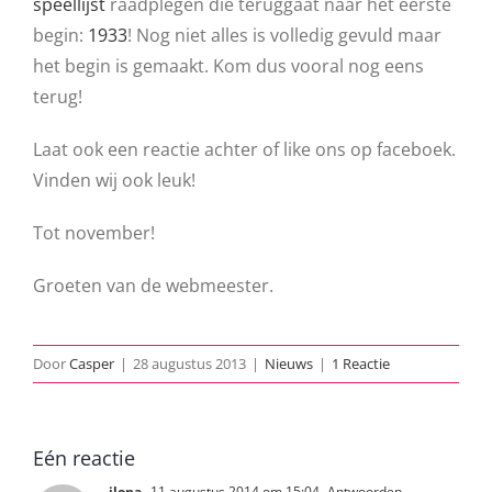
speellijst
raadplegen die teruggaat naar het eerste
begin:
1933
! Nog niet alles is volledig gevuld maar
het begin is gemaakt. Kom dus vooral nog eens
terug!
Laat ook een reactie achter of like ons op faceboek.
Vinden wij ook leuk!
Tot november!
Groeten van de webmeester.
Door
Casper
|
28 augustus 2013
|
Nieuws
|
1 Reactie
Eén reactie
ilona
11 augustus 2014 om 15:04
- Antwoorden