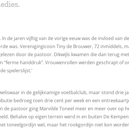
edies.
st. In de jaren vijftig van de vorige eeuw was de invloed van 
 orde was. Verenigingicoon Tiny de Brouwer, 72 inmiddels, ma
erst gelezen door de pastoor. Dikwijls kwamen die dan terug 
en “ferme handdruk”. Vrouwenrollen werden geschrapt of 
e spelerslijst.’
weliswaar in de gelijknamige voetbalclub, maar stond drie j
ibutie bedroeg toen drie cent per week en een entreekaartje 
an de pastoor ging Marvilde Toneel meer en meer over op he
eld. Behalve op eigen terrein werd in en buiten De Kempen g
t toneelgordijn wel, maar het rookgordijn niet kon worden