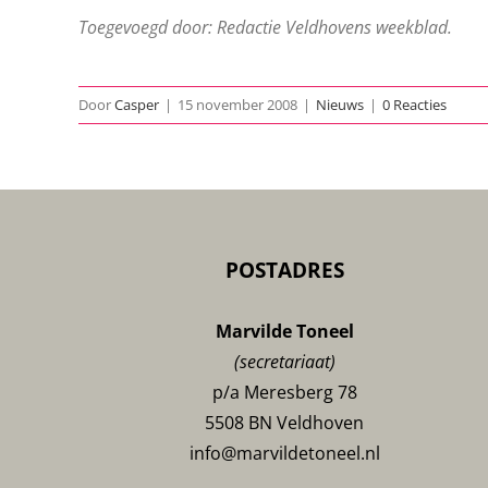
Toegevoegd door: Redactie Veldhovens weekblad.
Door
Casper
|
15 november 2008
|
Nieuws
|
0 Reacties
POSTADRES
Marvilde Toneel
(secretariaat)
p/a Meresberg 78
5508 BN Veldhoven
info@marvildetoneel.nl