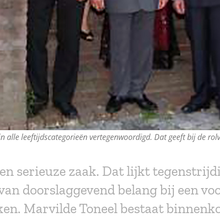
n alle leeftijdscategorieën vertegenwoordigd. Dat geeft bij de ro
n serieuze zaak. Dat lijkt tegenstrijdi
van doorslaggevend belang bij een voor
ken. Marvilde Toneel bestaat binnenkor