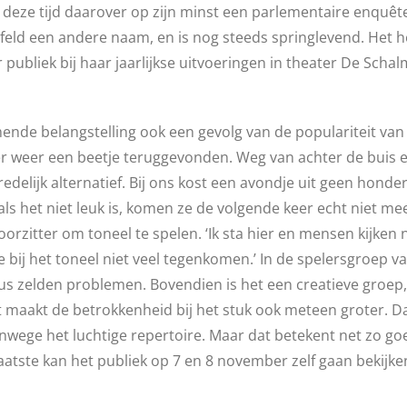
in deze tijd daarover op zijn minst een parlementaire enqu
jfeld een andere naam, en is nog steeds springlevend. Het h
publiek bij haar jaarlijkse uitvoeringen in theater De Schal
ende belangstelling ook een gevolg van de populariteit van
weer een beetje teruggevonden. Weg van achter de buis en g
redelijk alternatief. Bij ons kost een avondje uit geen hon
als het niet leuk is, komen ze de volgende keer echt niet m
orzitter om toneel te spelen. ‘Ik sta hier en mensen kijken n
 bij het toneel niet veel tegenkomen.’ In de spelersgroep van
us zelden problemen. Bovendien is het een creatieve groep, d
at maakt de betrokkenheid bij het stuk ook meteen groter. D
nwege het luchtige repertoire. Maar dat betekent net zo go
aatste kan het publiek op 7 en 8 november zelf gaan bekijk