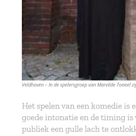
Veldhoven – In de spelersgroep van Marvilde Toneel zij
Het spelen van een komedie is ee
goede intonatie en de timing is 
publiek een gulle lach te ontlok