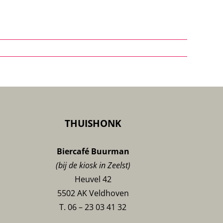
THUISHONK
Biercafé Buurman
(bij de kiosk in Zeelst)
Heuvel 42
5502 AK Veldhoven
T. 06 – 23 03 41 32