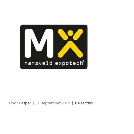
Door
Casper
|
30 september 2015
|
0 Reacties