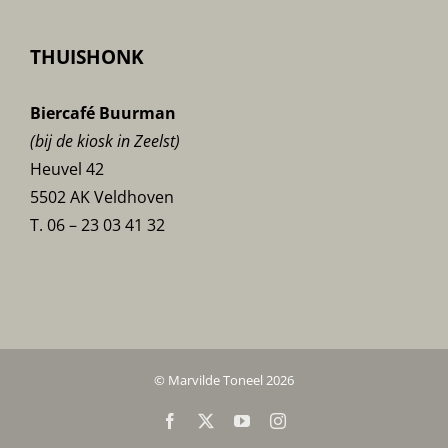
THUISHONK
Biercafé Buurman
(bij de kiosk in Zeelst)
Heuvel 42
5502 AK Veldhoven
T. 06 – 23 03 41 32
© Marvilde Toneel 2026
Facebook
X
YouTube
Instagram