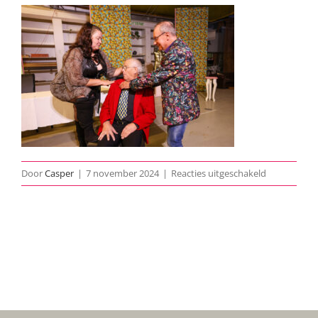
voor
Door
Casper
|
7 november 2024
|
Reacties uitgeschakeld
Eindhovens-
dagblad-
week-
45-
2024