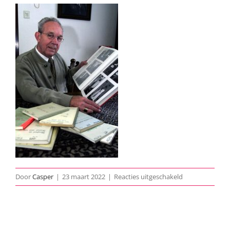
voor
Door
Casper
|
23 maart 2022
|
Reacties uitgeschakeld
Tony-
van-
Rooij-
02