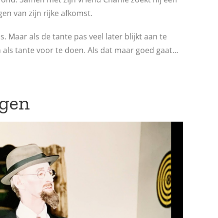
n van zijn rijke afkomst.
s. Maar als de tante pas veel later blijkt aan te
 als tante voor te doen. Als dat maar goed gaat…
ngen