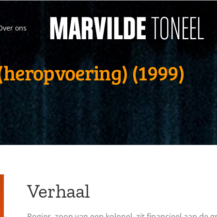
Over ons
(heropvoering) (1999)
Verhaal
Rogier, zoon van een kolonel, zit financieel aan de 