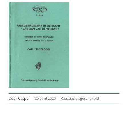
voor
Door
Casper
|
26 april 2020
|
Reacties uitgeschakeld
2006-
Groeten-
van-
de-