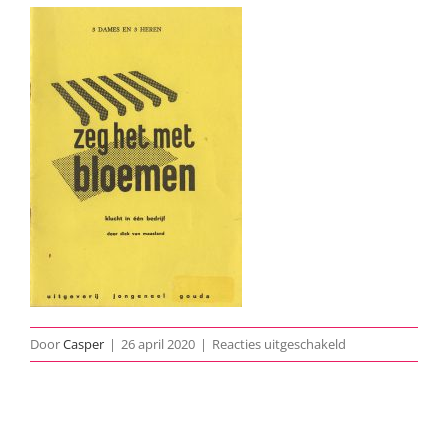
voor
Door
Casper
|
26 april 2020
|
Reacties uitgeschakeld
1995-
Zeg-
Het-
Met-