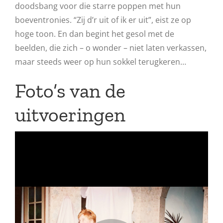
doodsbang voor die starre poppen met hun
boeventronies. “Zij d’r uit of ik er uit”, eist ze op
hoge toon. En dan begint het gesol met de
beelden, die zich – o wonder – niet laten verkassen,
maar steeds weer op hun sokkel terugkeren…
Foto’s van de
uitvoeringen