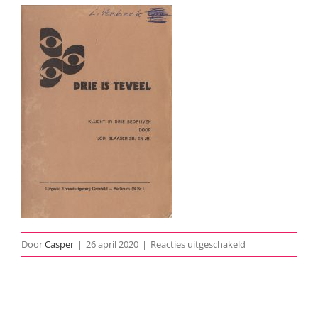
voor
Door
Casper
|
26 april 2020
|
Reacties uitgeschakeld
1984-
Drie-
Is-
Teveel-