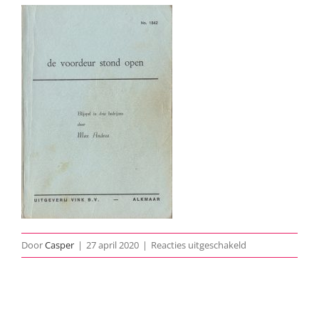
voor
Door
Casper
|
27 april 2020
|
Reacties uitgeschakeld
1978-
De-
Voordeur-
Stond-