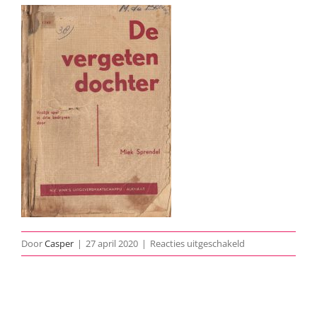
voor
Door
Casper
|
27 april 2020
|
Reacties uitgeschakeld
1970-
De-
Vergeten-
Dochter-