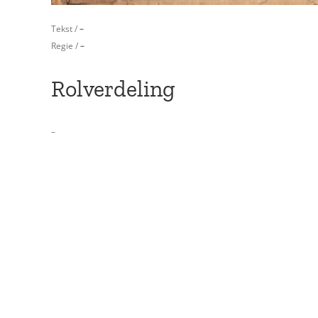
Tekst /
–
Regie /
–
Rolverdeling
–