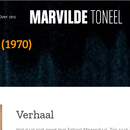
Over ons
(1970)
Verhaal
Het gaat niet goed met Egbert Mezendaal. Zijn zaak