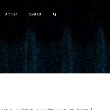
Archief
Contact
 in sport- en kampeerartikelen wacht een dreigend