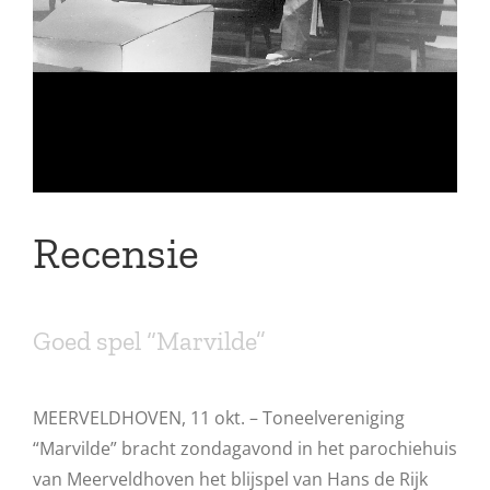
Recensie
Goed spel “Marvilde”
MEERVELDHOVEN, 11 okt. – Toneelvereniging
“Marvilde” bracht zondagavond in het parochiehuis
van Meerveldhoven het blijspel van Hans de Rijk