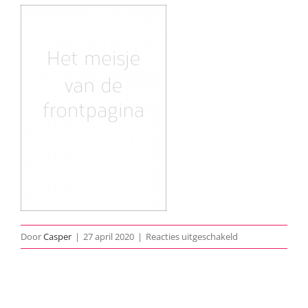
voor
Door
Casper
|
27 april 2020
|
Reacties uitgeschakeld
1958-
Het-
Meisje-
Van-