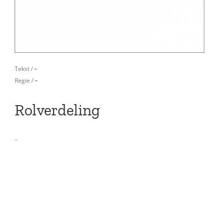
Tekst /
–
Regie /
–
Rolverdeling
–