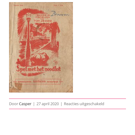
voor
Door
Casper
|
27 april 2020
|
Reacties uitgeschakeld
1956-
Spel-
Met-
Het-