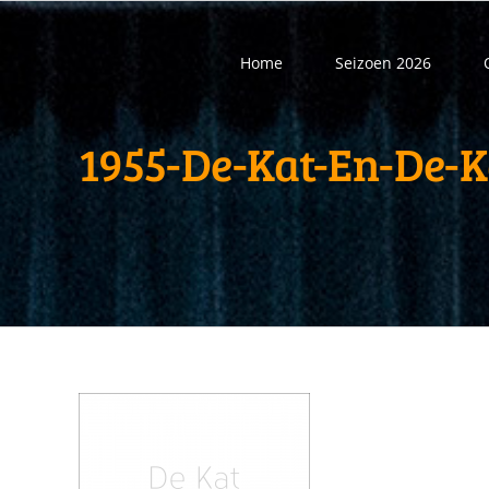
Ga
naar
Home
Seizoen 2026
inhoud
1955-De-Kat-En-De-K