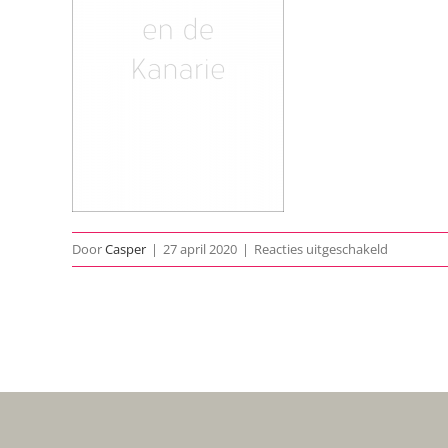
voor
Door
Casper
|
27 april 2020
|
Reacties uitgeschakeld
1955-
De-
Kat-
En-
De-
Kanarie-
poster