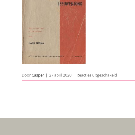
voor
Door
Casper
|
27 april 2020
|
Reacties uitgeschakeld
1954-
Het-
Meisje-
Met-
Het-
Leeuwenj
poster