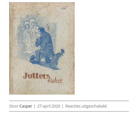
voor
Door
Casper
|
27 april 2020
|
Reacties uitgeschakeld
1952-
Jutters-
Kerst-
poster