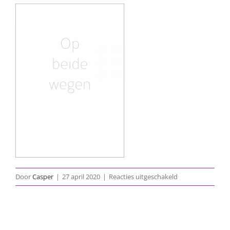
voor
Door
Casper
|
27 april 2020
|
Reacties uitgeschakeld
1950-
Op-
Beide-
Wegen-