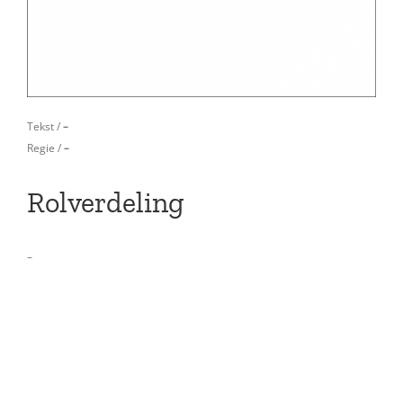
Tekst /
–
Regie /
–
Rolverdeling
–