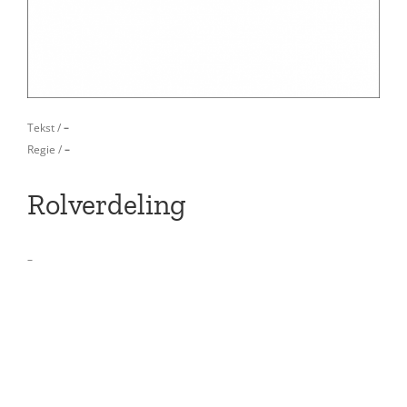
Tekst /
–
Regie /
–
Rolverdeling
–