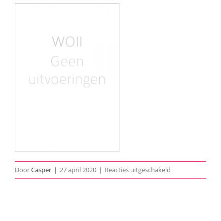
voor
Door
Casper
|
27 april 2020
|
Reacties uitgeschakeld
1940-
1945-
WOII-
Geen-