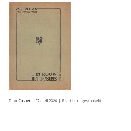
voor
Door
Casper
|
27 april 2020
|
Reacties uitgeschakeld
1938-
In-
Rouw-
Het-