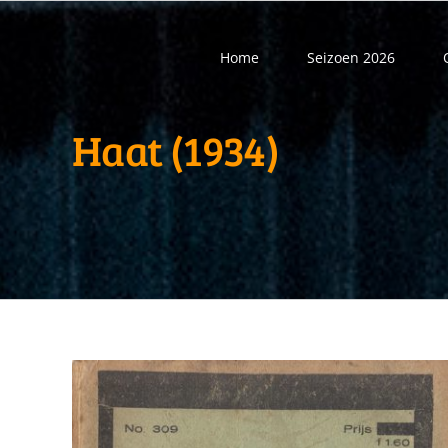
Ga
naar
Home
Seizoen 2026
inhoud
Haat (1934)