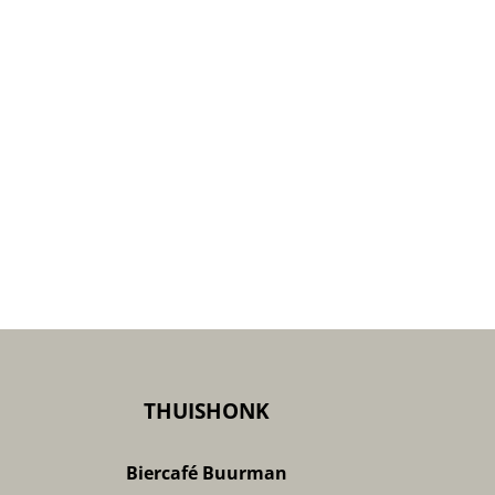
THUISHONK
Biercafé Buurman