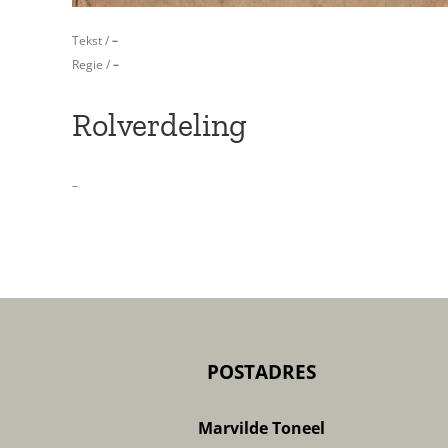
Tekst /
–
Regie /
–
Rolverdeling
–
POSTADRES
Marvilde Toneel