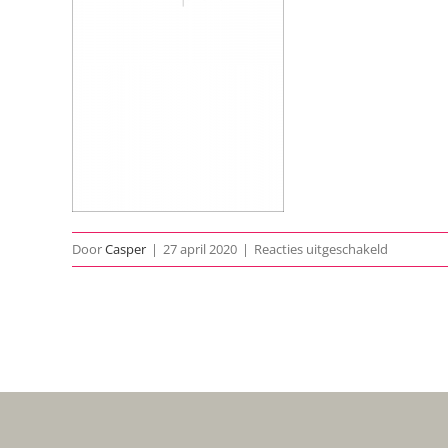
voor
Door
Casper
|
27 april 2020
|
Reacties uitgeschakeld
1933-
Het-
Spook-
poster