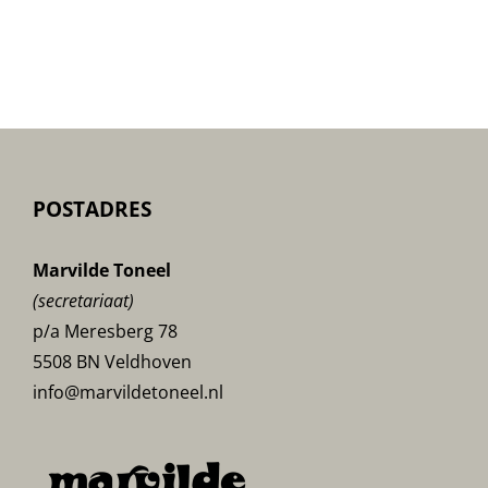
POSTADRES
Marvilde Toneel
(secretariaat)
p/a Meresberg 78
5508 BN Veldhoven
info@marvildetoneel.nl