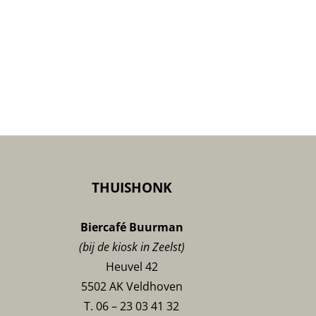
THUISHONK
Biercafé Buurman
(bij de kiosk in Zeelst)
Heuvel 42
5502 AK Veldhoven
T. 06 – 23 03 41 32