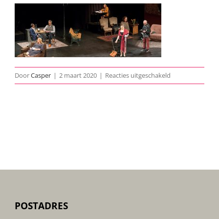
voor
Door
Casper
|
2 maart 2020
|
Reacties uitgeschakeld
Grace-
archief-
01
POSTADRES