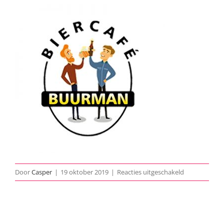
voor
Door
Casper
|
19 oktober 2019
|
Reacties uitgeschakeld
biercafe-
buurman