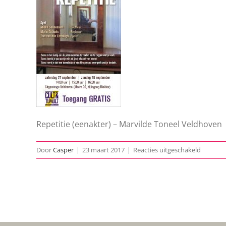
Repetitie (eenakter) – Marvilde Toneel Veldhoven
voor
Door
Casper
|
23 maart 2017
|
Reacties uitgeschakeld
Aankoni
Repetiti
v1