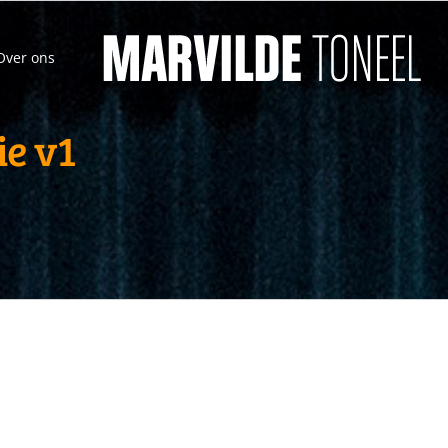
Over ons
e v1