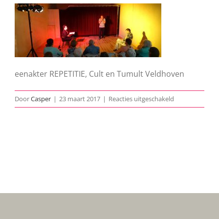
eenakter REPETITIE, Cult en Tumult Veldhoven
voor
Door
Casper
|
23 maart 2017
|
Reacties uitgeschakeld
Repetitie-
eenakter-
archief-
01