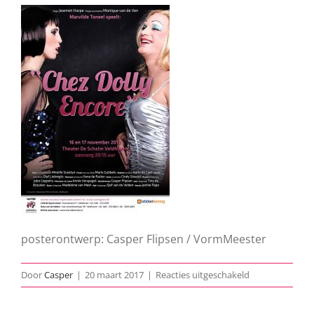
posterontwerp: Casper Flipsen / VormMeester
voor
Door
Casper
|
20 maart 2017
|
Reacties uitgeschakeld
Chez-
Dolly-