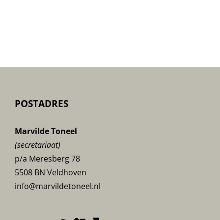
Encore-
poster
POSTADRES
Marvilde Toneel
(secretariaat)
p/a Meresberg 78
5508 BN Veldhoven
info@marvildetoneel.nl