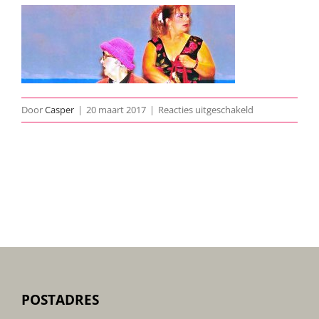
voor
Door
Casper
|
20 maart 2017
|
Reacties uitgeschakeld
Een-
Lang-
Weekend-
in-
Hotel-
aan-
Zee-
archief-
01
POSTADRES