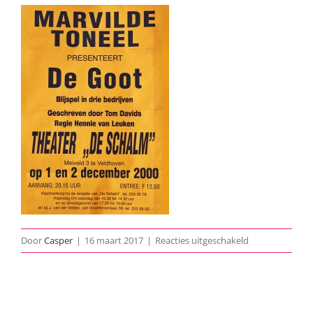
voor
Door
Casper
|
16 maart 2017
|
Reacties uitgeschakeld
De-
Goot-
poster