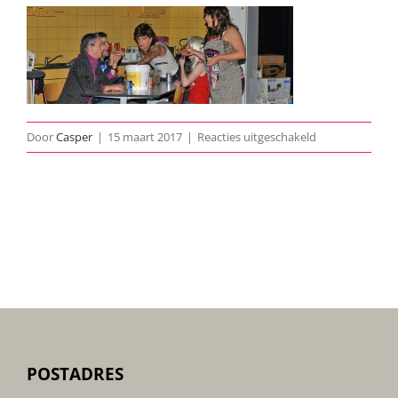
voor
Door
Casper
|
15 maart 2017
|
Reacties uitgeschakeld
Kaviaar-
Speciaal-
archief-
01
POSTADRES