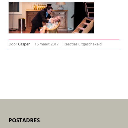
voor
Door
Casper
|
15 maart 2017
|
Reacties uitgeschakeld
Bloedwijn-
en-
Gele-
Rozen-
archief-
01
POSTADRES