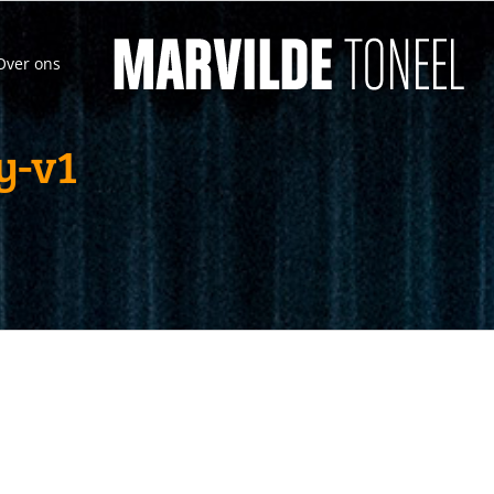
Over ons
y-v1