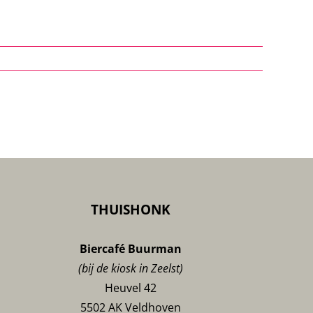
THUISHONK
Biercafé Buurman
(bij de kiosk in Zeelst)
Heuvel 42
5502 AK Veldhoven