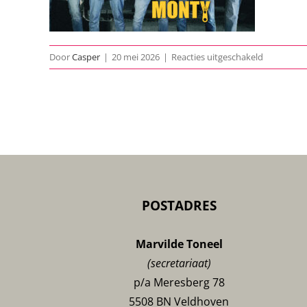
voor
Door
Casper
|
20 mei 2026
|
Reacties uitgeschakeld
home-
The-
Full-
Monty-
v1
POSTADRES
Marvilde Toneel
(secretariaat)
p/a Meresberg 78
5508 BN Veldhoven