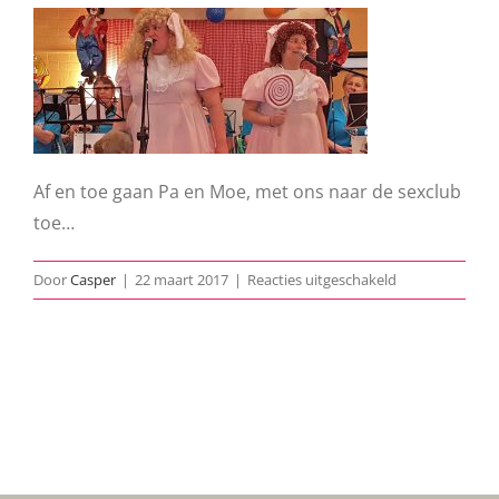
Af en toe gaan Pa en Moe, met ons naar de sexclub
toe…
voor
Door
Casper
|
22 maart 2017
|
Reacties uitgeschakeld
50-
plus-
bal-
2017-
01